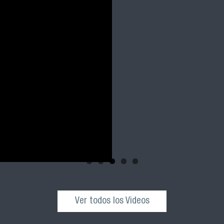
Salud Pública
y 2023 FACIM
Revive la ceremonia 
cohortes 2021, 2022 
nuestra facultad
Ver todos los Videos