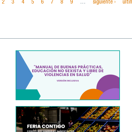
2
3
4
5
6
7
8
9
…
siguiente ›
últi